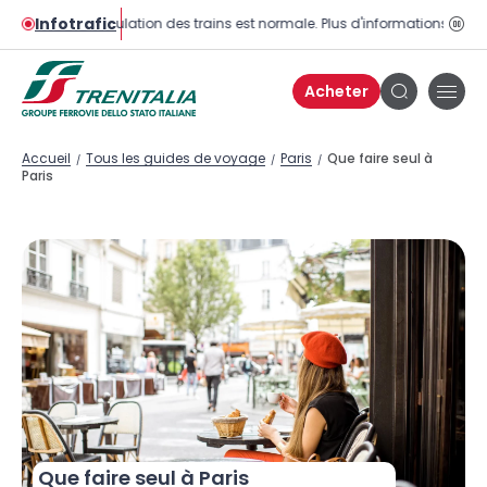
Infotrafic
La circulation des trains est normale. Plus d'informations sur la 
Bou
pau
Acheter
Bou
Bouton
de
de
men
recherche
Accueil
Tous les guides de voyage
Paris
Que faire seul à
/
/
/
Paris
Que faire seul à Paris