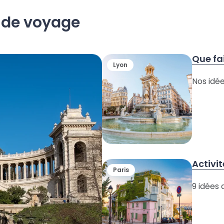
s de voyage
Que fai
Lyon
Nos idée
Activit
Paris
9 idées 