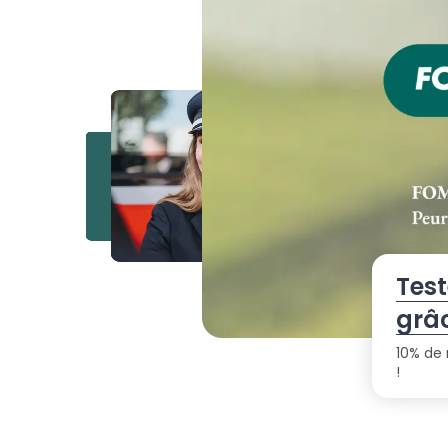
Test
grâ
10% de 
!