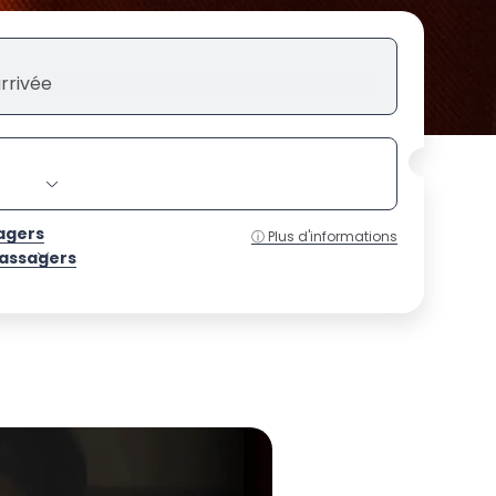
agers
ⓘ Plus d'informations
passagers