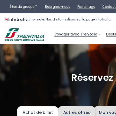
Sites du groupe
Rejoignez-nous
Parrainage
Contact
Infotrafic
trains est normale. Plus d'informations sur la page Info trafic.
Voyager avec Trenitalia
Desti
Réservez 
Achat de billet
Autres offres
Mon vo