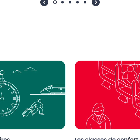
ires
Les classes de confort