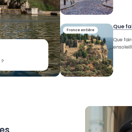
Que fa
France entière
Que fai
ensoleil
 ?
Balades
Lyon
Top 8 de
alentour
les