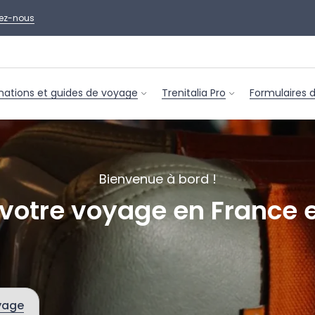
ez-nous
nations et guides de voyage
Trenitalia Pro
Formulaires 
Bienvenue à bord !
votre voyage en France et
yage