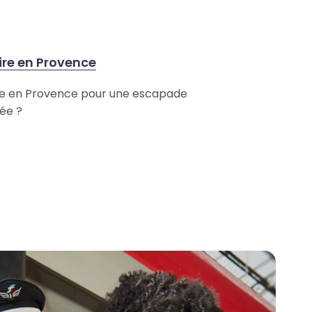
ire en Provence
re en Provence pour une escapade
lée ?
 à Lyon : nos idées de sorties
s itinéraires de balade à Lyon et aux
s !