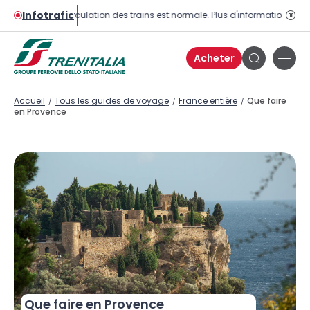
Infotrafic
La circulation des trains est normale. Plus d'informations sur la
Bou
pau
Acheter
Bou
Bouton
de
de
men
recherche
Accueil
Tous les guides de voyage
France entière
Que faire
/
/
/
en Provence
Que faire en Provence