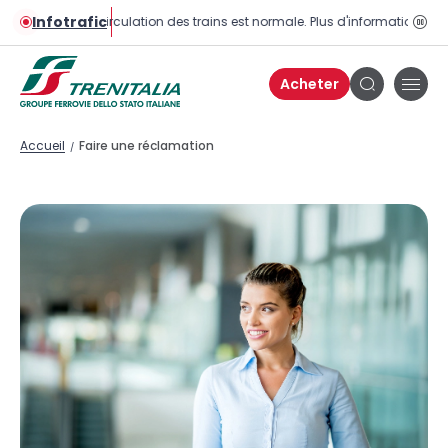
Infotrafic
La circulation des trains est normale. Plus d'informations sur 
Bou
pau
Acheter
Bou
Bouton
de
de
men
recherche
Accueil
Faire une réclamation
/