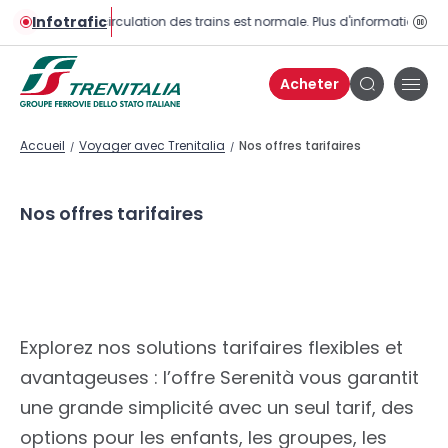
Infotrafic
La circulation des trains est normale. Plus d'informations sur 
Bou
pau
Acheter
Bou
Bouton
de
de
men
recherche
Accueil
Voyager avec Trenitalia
Nos offres tarifaires
/
/
Nos offres tarifaires
Explorez nos solutions tarifaires flexibles et
avantageuses : l’offre Serenità vous garantit
une grande simplicité avec un seul tarif, des
options pour les enfants, les groupes, les