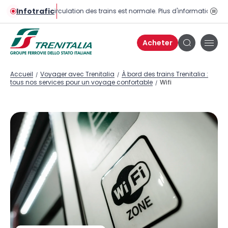
Infotrafic
La circulation des trains est normale. Plus d'informations sur 
Bou
pau
Acheter
Bou
Bouton
de
de
men
recherche
Accueil
Voyager avec Trenitalia
À bord des trains Trenitalia :
/
/
tous nos services pour un voyage confortable
Wifi
/