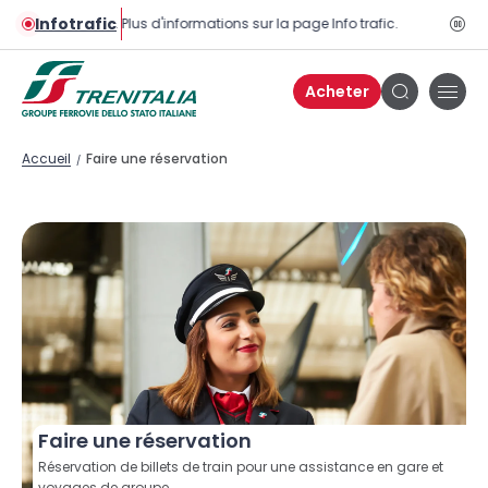
Infotrafic
rains est normale. Plus d'informations sur la page Info trafic.
Bou
pau
Acheter
Bou
Bouton
de
de
men
recherche
Accueil
Faire une réservation
/
Faire une réservation
Réservation de billets de train pour une assistance en gare et
voyages de groupe