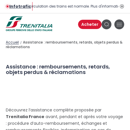
Infotrafic
La circulation des trains est normale. Plus d'informations sur 
Bou
pau
Acheter
Bou
Bouton
de
de
men
recherche
Accueil
Assistance : remboursements, retards, objets perdus &
/
réclamations
Assistance : remboursements, retards,
objets perdus & réclamations
Découvrez l’assistance complète proposée par
Trenitalia France
avant, pendant et après votre voyage
: procédure d’auto-remboursement, échanges et