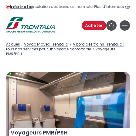
Infotrafic
La circulation des trains est normale. Plus d'informations sur 
Bou
pau
Acheter
Bou
Bouton
de
de
men
recherche
Accueil
Voyager avec Trenitalia
À bord des trains Trenitalia :
/
/
tous nos services pour un voyage confortable
Voyageurs
/
PMR/PSH
Voyageurs PMR/PSH