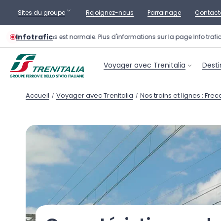
Sites du groupe
Rejoignez-nous
Parrainage
Contact
Infotrafic
ation des trains est normale. Plus d'informations sur la page Info trafic.
Voyager avec Trenitalia
Desti
Accueil
Voyager avec Trenitalia
Nos trains et lignes : Fr
/
/