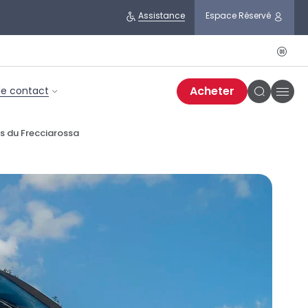
Assistance
Espace Réservé
Bout
paus
Acheter
de contact
Bou
Bouton
burg
de
recherc
s du Frecciarossa