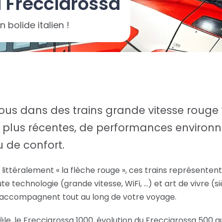
 Frecciarossa
 bolide italien !
us dans des trains grande vitesse rouge 
s plus récentes, de performances environ
 de confort.
littéralement « la flèche rouge », ces trains représentent
ute technologie (grande vitesse, WiFi, …) et art de vivre (si
 accompagnent tout au long de votre voyage.
le, le Frecciarossa 1000, évolution du Frecciarossa 500 q