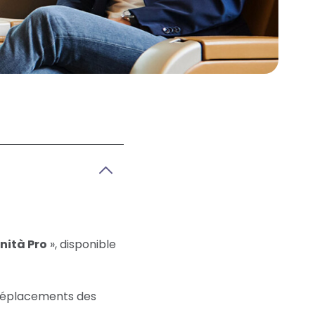
nità Pro
», disponible
s déplacements des