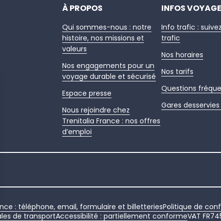
À PROPOS
INFOS VOYAG
Qui sommes-nous : notre
Info trafic : suive
histoire, nos missions et
trafic
valeurs
Nos horaires
Nos engagements pour un
Nos tarifs
voyage durable et sécurisé
Questions fréqu
Espace presse
Gares desservies 
Nous rejoindre chez
Trenitalia France : nos offres
d’emploi
nce : téléphone, email, formulaire et billetteries
Politique de conf
les de transport
Accessibilité : partiellement conforme
VAT FR74