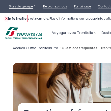
Sites du groupe
Rejoignez-nous
Parrainage
Contact
Infotrafic
tion des trains est normale. Plus d'informations sur la page Info trafic.
Voyager avec Trenitalia
Desti
Accueil
Offre Trenitalia Pro
Questions fréquentes - Trenita
/
/