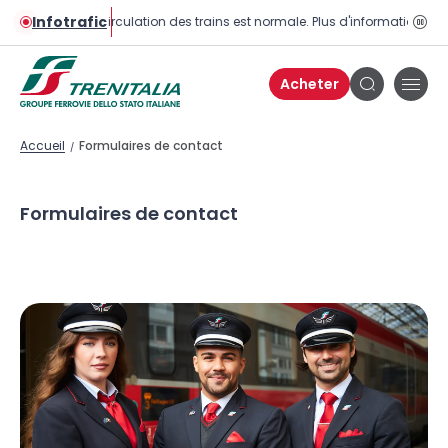
Infotrafic
La circulation des trains est normale. Plus d'informations sur 
Bou
pau
Acheter
Bou
Bouton
de
de
men
recherche
Accueil
Formulaires de contact
/
Formulaires de contact