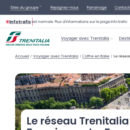
Sites du groupe
Rejoignez-nous
Parrainage
Contact
Infotrafic
n des trains est normale. Plus d'informations sur la page Info trafic.
Voyager avec Trenitalia
Desti
Accueil
Voyager avec Trenitalia
L'offre en Italie
Le résea
/
/
/
Le réseau Trenitalia