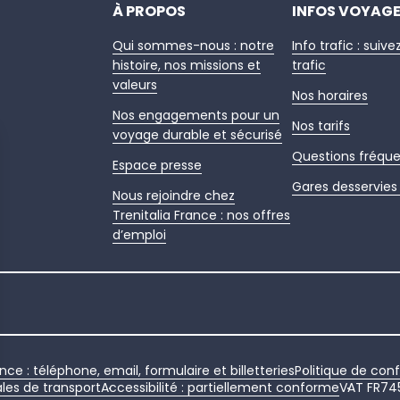
À PROPOS
INFOS VOYAG
Qui sommes-nous : notre
Info trafic : suive
histoire, nos missions et
trafic
valeurs
Nos horaires
Nos engagements pour un
Nos tarifs
voyage durable et sécurisé
Questions fréqu
Espace presse
Gares desservies 
Nous rejoindre chez
Trenitalia France : nos offres
d’emploi
nce : téléphone, email, formulaire et billetteries
Politique de conf
les de transport
Accessibilité : partiellement conforme
VAT FR74