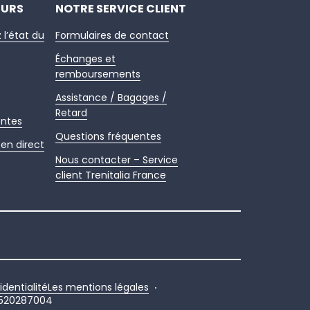
EURS
NOTRE SERVICE CLIENT
z l’état du
Formulaires de contact
Échanges et
remboursements
Assistance / Bagages /
Retard
entes
Questions fréquentes
en direct
Nous contacter – Service
client Trenitalia France
identialité
Les mentions légales
520287004