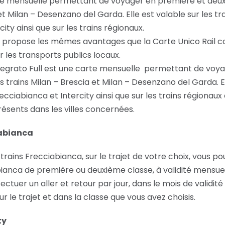
rte mensuelle permettant de voyager en première et deuxi
et Milan – Desenzano del Garda. Elle est valable sur les tr
ity ainsi que sur les trains régionaux.
ll propose les mêmes avantages que la Carte Unico Rail c
r les transports publics locaux.
tegrato Full est une carte mensuelle permettant de voy
 trains Milan – Brescia et Milan – Desenzano del Garda. El
ecciabianca et Intercity ainsi que sur les trains régionaux
résents dans les villes concernées.
abianca
trains Frecciabianca, sur le trajet de votre choix, vous p
nca de première ou deuxième classe, à validité mensuel
ectuer un aller et retour par jour, dans le mois de validit
ur le trajet et dans la classe que vous avez choisis.
ty