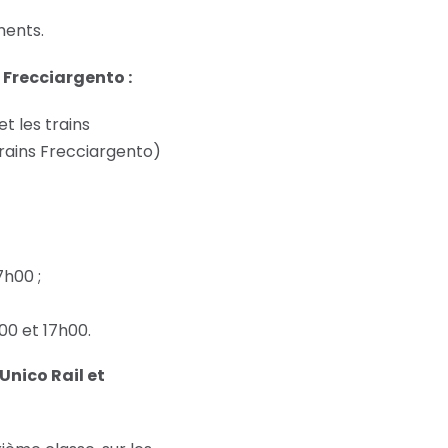
ments.
 Frecciargento :
t les trains
 trains Frecciargento)
7h00 ;
h00 et 17h00.
Unico Rail et