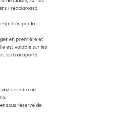
ème classe, sur les
ains Frecciarossa,
omplétés par la
ager en première et
le est valable sur les
 et les transports
ouvez prendre un
le.
é et sous réserve de