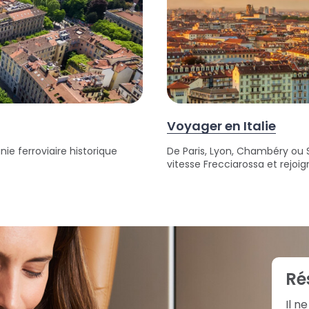
Voyager en Italie
ie ferroviaire historique
De Paris, Lyon, Chambéry ou 
vitesse Frecciarossa et rejoi
Ré
Il n