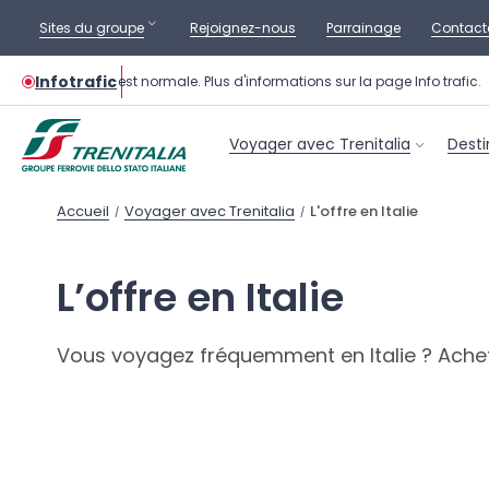
Sites du groupe
Rejoignez-nous
Parrainage
Contact
Infotrafic
n des trains est normale. Plus d'informations sur la page Info trafic.
Voyager avec Trenitalia
Desti
Accueil
Voyager avec Trenitalia
L'offre en Italie
/
/
L’offre en Italie
Vous voyagez fréquemment en Italie ? Achete