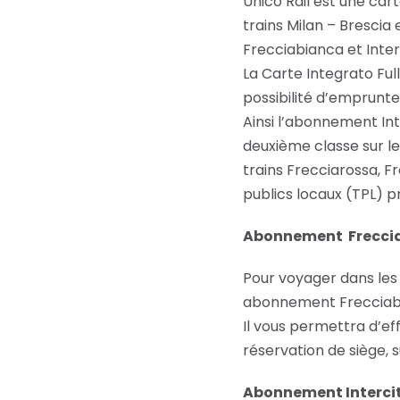
Unico Rail est une ca
trains Milan – Brescia 
Frecciabianca et Interc
La Carte Integrato Fu
possibilité d’emprunte
Ainsi l’abonnement In
deuxième classe sur les
trains Frecciarossa, Fr
publics locaux (TPL) p
Abonnement Frecci
Pour voyager dans les 
abonnement Frecciabia
Il vous permettra d’eff
réservation de siège, s
Abonnement Interci