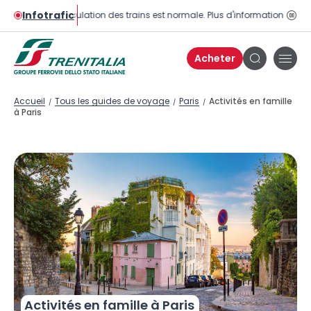
Infotrafic
La circulation des trains est normale. Plus d'informations sur la 
Bou
pau
Acheter
Bou
Bouton
de
de
men
recherche
Accueil
Tous les guides de voyage
Paris
Activités en famille
/
/
/
à Paris
Activités en famille à Paris