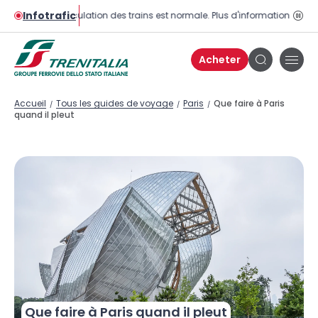
Infotrafic
La circulation des trains est normale. Plus d'informations sur la 
Bou
pau
Acheter
Bou
Bouton
de
de
men
recherche
Accueil
Tous les guides de voyage
Paris
Que faire à Paris
/
/
/
quand il pleut
Que faire à Paris quand il pleut