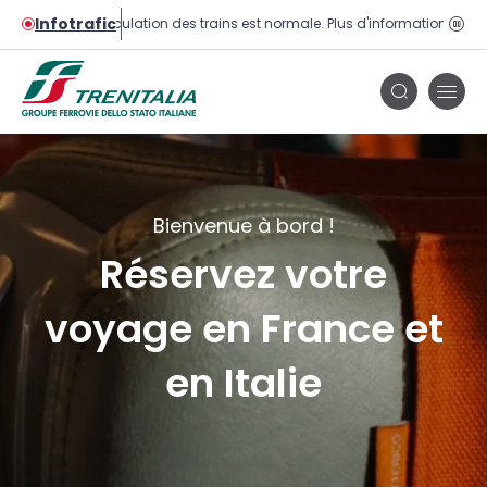
Infotrafic
La circulation des trains est normale. Plus d'informations sur la 
Bou
pau
Bou
Bouton
de
de
men
recherche
Bienvenue à bord !
Réservez votre
voyage en France et
en Italie