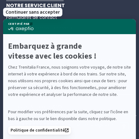
NOTRE SERVICE CLIENT
Formulaires de contact
Échanges et remboursements
Assistance / Bagages / Retard
Questions fréquentes
Nous contacter – Service client Trenitalia France
Suivez-nous
© Groupe FS Italiane 2026
Contacter Trenitalia France : téléphone, email, formulaire
et billetteries
Politique de confidentialité
Les mentions légales
Politique en matière de Cookies
Conditions générales de transport