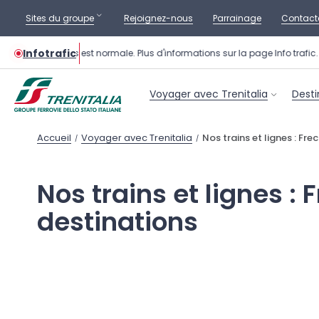
Sites du groupe
Rejoignez-nous
Parrainage
Contact
Infotrafic
tion des trains est normale. Plus d'informations sur la page Info trafic.
Voyager avec Trenitalia
Desti
Accueil
Voyager avec Trenitalia
Nos trains et lignes : Fr
/
/
Nos trains et lignes :
destinations