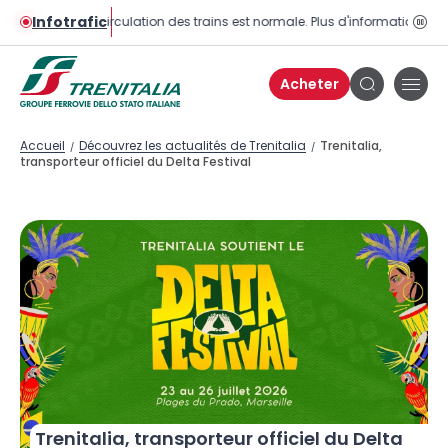
Infotrafic
La circulation des trains est normale. Plus d'informations sur 
Bou
pau
Acheter
Bou
Bouton
de
de
men
recherche
Accueil
Découvrez les actualités de Trenitalia
Trenitalia,
/
/
transporteur officiel du Delta Festival
Trenitalia, transporteur officiel du Delta