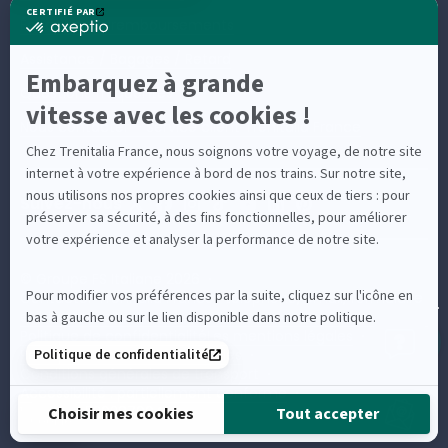
Échanges et remboursements
Assistance / Bagages / Retard
Questions fréquentes
Nous contacter – Service client Trenitalia France
Suivez-nous
© Groupe FS Italiane 2026
Contacter Trenitalia France : téléphone, email, formulaire
et billetteries
Politique de confidentialité
Les mentions légales
Une question ?
Politique en matière de Cookies
Conditions générales de transport
Accessibilité : partiellement conforme
VAT FR74520287004